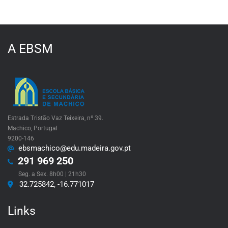
A EBSM
Estrada Tristão Vaz Teixeira, nº 39.
Machico, Portugal
9200-146
ebsmachico@edu.madeira.gov.pt
291 969 250
Seg. a Sex. 8h00 | 21h30
32.725842, -16.771017
Links