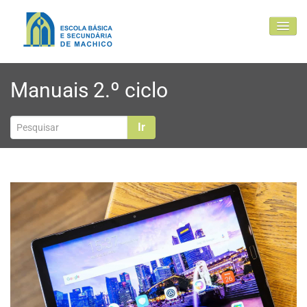
EBSM
Manuais 2.º ciclo
Comunidade Educativa
Clubes e projetos
Ir
Atualidade
Contactos