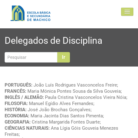
EBSM
Delegados de Disciplina
Comunidade Educativa
Clubes e projetos
Ir
Atualidade
Contactos
PORTUGUÊS:
João Luís Rodrigues Vasconcelos Freire;
FRANCÊS:
Maria Mónica Pontes Sousa da Silva Gouveia;
INGLÊS / ALEMÃO:
Paula Cristina Vasconcelos Vieira Nóia;
FILOSOFIA:
Manuel Egídio Alves Fernandes;
HISTÓRIA:
José João Brochas Gonçalves;
ECONOMIA:
Maria Jacinta Dias Santos Pimenta;
GEOGRAFIA:
Cristina Margarida Fontes Duarte;
CIÊNCIAS NATURAIS:
Ana Lígia Góis Gouveia Menezes
Freitas;