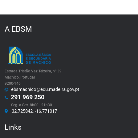
A EBSM
Estrada Tristão Vaz Teixeira, nº 39.
Machico, Portugal
9200-146
ebsmachico@edu.madeira.gov.pt
291 969 250
Seg. a Sex. 8h00 | 21h30
32.725842, -16.771017
Links