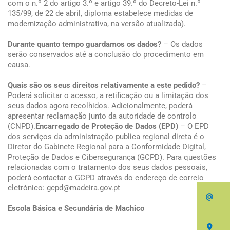
com o n.º 2 do artigo 3.º e artigo 39.º do Decreto-Lei n.º
135/99, de 22 de abril, diploma estabelece medidas de
modernização administrativa, na versão atualizada).
Durante quanto tempo guardamos os dados?
– Os dados
serão conservados até a conclusão do procedimento em
causa.
Quais são os seus direitos relativamente a este pedido?
–
Poderá solicitar o acesso, a retificação ou a limitação dos
seus dados agora recolhidos. Adicionalmente, poderá
apresentar reclamação junto da autoridade de controlo
(CNPD).
Encarregado de Proteção de Dados (EPD)
– O EPD
dos serviços da administração publica regional direta é o
Diretor do Gabinete Regional para a Conformidade Digital,
Proteção de Dados e Cibersegurança (GCPD). Para questões
relacionadas com o tratamento dos seus dados pessoais,
poderá contactar o GCPD através do endereço de correio
eletrónico: gcpd@madeira.gov.pt
eb
Escola Básica e Secundária de Machico
M