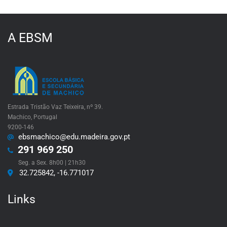
A EBSM
Estrada Tristão Vaz Teixeira, nº 39.
Machico, Portugal
9200-146
ebsmachico@edu.madeira.gov.pt
291 969 250
Seg. a Sex. 8h00 | 21h30
32.725842, -16.771017
Links