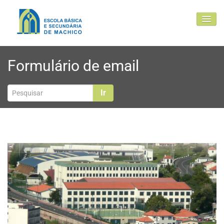
EBSM
Formulário de email
Comunidade Educativa
Clubes e projetos
Ir
Atualidade
Contactos