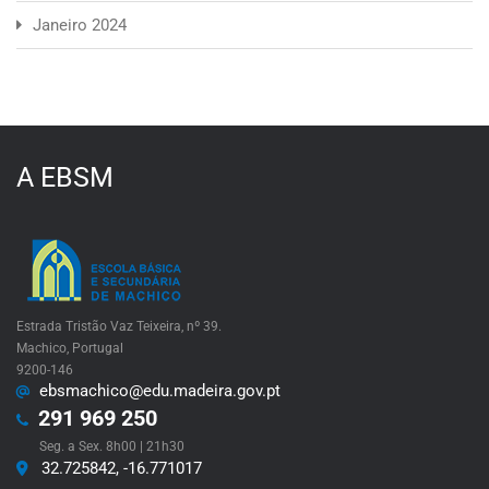
Janeiro 2024
A EBSM
Estrada Tristão Vaz Teixeira, nº 39.
Machico, Portugal
9200-146
ebsmachico@edu.madeira.gov.pt
291 969 250
Seg. a Sex. 8h00 | 21h30
32.725842, -16.771017