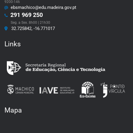
9200-146
ebsmachico@edu.madeira.gov.pt
291 969 250
Seg. a Sex. 8h00 | 21h30
32.725842, -16.771017
Links
Mapa