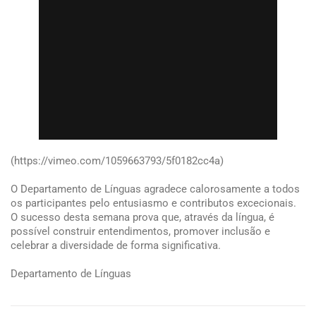
(https://vimeo.com/1059663793/5f0182cc4a)
O Departamento de Línguas agradece calorosamente a todos
os participantes pelo entusiasmo e contributos excecionais.
O sucesso desta semana prova que, através da língua, é
possível construir entendimentos, promover inclusão e
celebrar a diversidade de forma significativa.
Departamento de Línguas