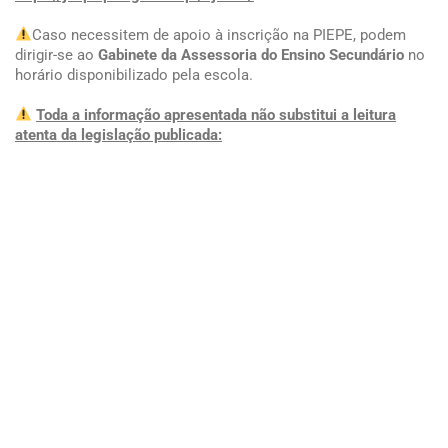
Caso necessitem de apoio à inscrição na PIEPE, podem
dirigir-se ao
Gabinete da Assessoria do Ensino Secundário
no
horário disponibilizado pela escola.
Toda a informação apresentada não substitui a leitura
atenta da legislação publicada:
Despacho Normativo n.º 2-A/2025, de 3 de março
https://diariodarepublica.pt/dr/detalhe/despacho-
normativo/2-a-2025-909652600
1
Artigos recentes