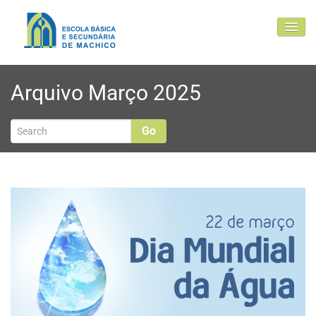
EBSM
Arquivo Março 2025
Comunidade Educativa
Clubes e projetos
Go
Atualidade
Contactos