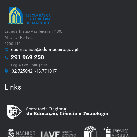
Estrada Tristão Vaz Teixeira, nº 39.
Machico, Portugal
9200-146
ebsmachico@edu.madeira.gov.pt
291 969 250
Seg. a Sex. 8h00 | 21h30
32.725842, -16.771017
Links