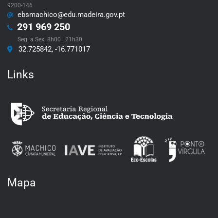
9200-146
ebsmachico@edu.madeira.gov.pt
291 969 250
Seg. a Sex. 8h00 | 21h30
32.725842, -16.771017
Links
Mapa