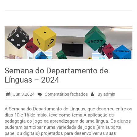
e
renovação
de
matrículas
2025-
2026
Semana do Departamento de
Línguas – 2024
em
Jun 3,2024
Comentários fechados
By admin
Semana
do
A Semana do Departamento de Línguas, que decorreu entre os
Departamento
dias 10 e 16 de maio, teve como tema A aplicação da
de
pedagogia do jogo na aprendizagem de uma língua. Os alunos
Línguas
puderam participar numa variedade de jogos (em suporte
–
papel ou digitais) projetados para desenvolver as suas
2024