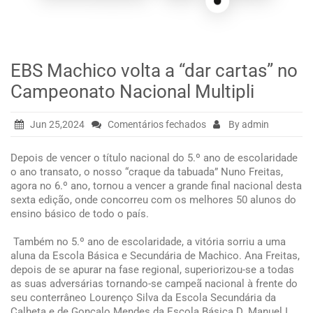
EBS Machico volta a “dar cartas” no
Campeonato Nacional Multipli
em
Jun 25,2024
Comentários fechados
By admin
EBS
Machico
Depois de vencer o título nacional do 5.º ano de escolaridade
volta
o ano transato, o nosso “craque da tabuada” Nuno Freitas,
a
agora no 6.º ano, tornou a vencer a grande final nacional desta
“dar
sexta edição, onde concorreu com os melhores 50 alunos do
cartas”
ensino básico de todo o país.
no
Campeonato
Também no 5.º ano de escolaridade, a vitória sorriu a uma
Nacional
aluna da Escola Básica e Secundária de Machico. Ana Freitas,
Multipli
depois de se apurar na fase regional, superiorizou-se a todas
as suas adversárias tornando-se campeã nacional à frente do
seu conterrâneo Lourenço Silva da Escola Secundária da
Calheta e de Gonçalo Mendes da Escola Básica D. Manuel I