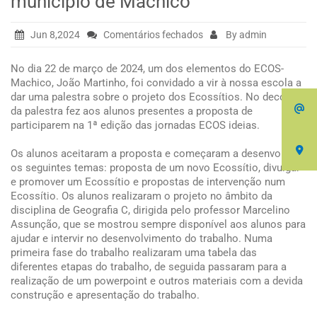
município de Machico
em
Jun 8,2024
Comentários fechados
By admin
Passeio
marítimo
No dia 22 de março de 2024, um dos elementos do ECOS-
à
Machico, João Martinho, foi convidado a vir à nossa escola a
costa
dar uma palestra sobre o projeto dos Ecossítios. No decorrer
sul
da palestra fez aos alunos presentes a proposta de
do
participarem na 1ª edição das jornadas ECOS ideias.
município
de
Os alunos aceitaram a proposta e começaram a desenvolver
Machico
os seguintes temas: proposta de um novo Ecossítio, divulgar
e promover um Ecossítio e propostas de intervenção num
Ecossítio. Os alunos realizaram o projeto no âmbito da
disciplina de Geografia C, dirigida pelo professor Marcelino
Assunção, que se mostrou sempre disponível aos alunos para
ajudar e intervir no desenvolvimento do trabalho. Numa
primeira fase do trabalho realizaram uma tabela das
diferentes etapas do trabalho, de seguida passaram para a
realização de um powerpoint e outros materiais com a devida
construção e apresentação do trabalho.