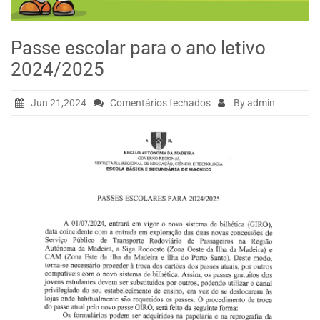
Passe escolar para o ano letivo
2024/2025
em
Jun 21,2024
Comentários fechados
By admin
Passe
escolar
para
o
ano
letivo
2024/2025