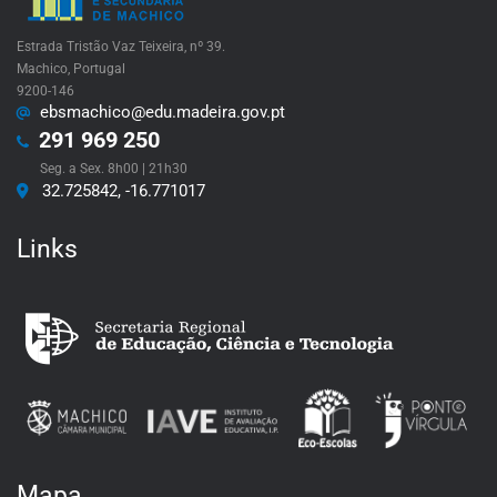
Estrada Tristão Vaz Teixeira, nº 39.
Machico, Portugal
9200-146
ebsmachico@edu.madeira.gov.pt
291 969 250
Seg. a Sex. 8h00 | 21h30
32.725842, -16.771017
Links
Mapa