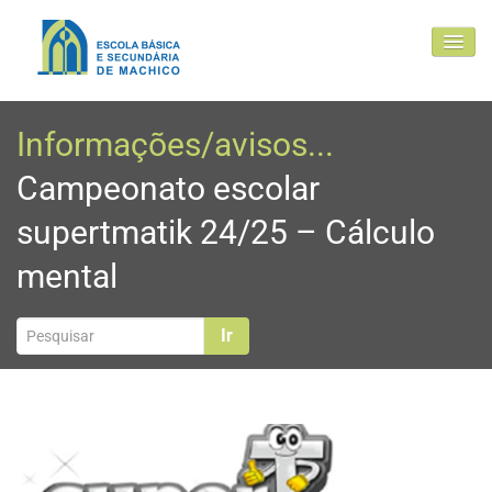
EBSM
Informações/avisos...
Comunidade Educativa
Campeonato escolar
Clubes e projetos
supertmatik 24/25 – Cálculo
Atualidade
mental
Contactos
Ir