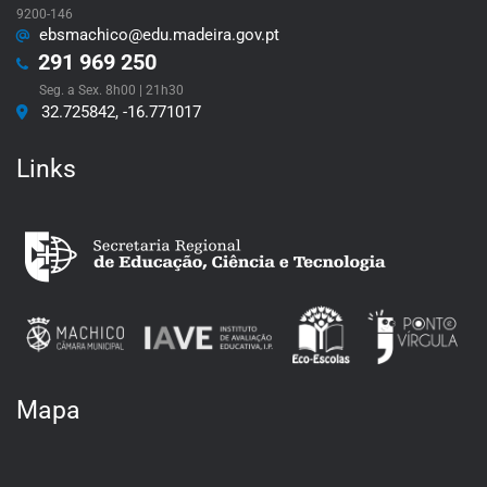
9200-146
ebsmachico@edu.madeira.gov.pt
291 969 250
Seg. a Sex. 8h00 | 21h30
32.725842, -16.771017
Links
Mapa