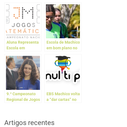
Aluna Representa
Escola de Machico
Escola em
em bom plano no
Campeonato
Corta-Mato Jovem
Nacional de Jogos
Escolar
Matemáticos
9.º Campeonato
EBS Machico volta
Regional de Jogos
a “dar cartas” no
Matemáticos
Campeonato
Nacional Multipli
Artigos recentes