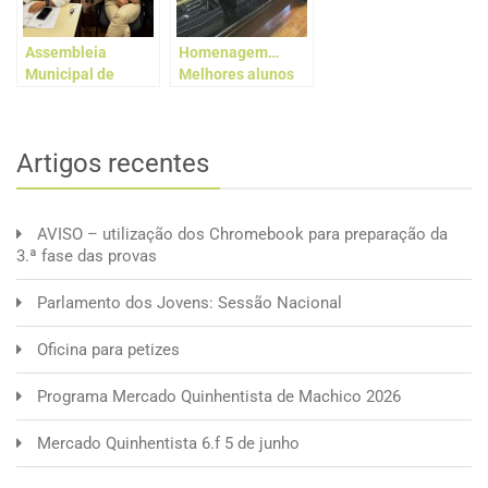
Assembleia
Homenagem…
Municipal de
Melhores alunos
Machico realizou
2022-2023
sessão ordinária
na Escola Básica e
Artigos recentes
Secundária de
Machico
AVISO – utilização dos Chromebook para preparação da
3.ª fase das provas
Parlamento dos Jovens: Sessão Nacional
Oficina para petizes
Programa Mercado Quinhentista de Machico 2026
Mercado Quinhentista 6.f 5 de junho