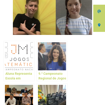
Aluna Representa
9.º Campeonato
Escola em
Regional de Jogos
Campeonato
Matemáticos
Nacional de Jogos
Matemáticos