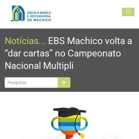
EBSM
Notícias...
EBS Machico volta a
Comunidade Educativa
“dar cartas” no Campeonato
Clubes e projetos
Nacional Multipli
Atualidade
Contactos
Ir