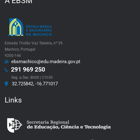
A EBSM
Estrada Tristão Vaz Teixeira, nº 39.
Machico, Portugal
9200-146
ebsmachico@edu.madeira.gov.pt
291 969 250
Seg. a Sex. 8h00 | 21h30
32.725842, -16.771017
Links