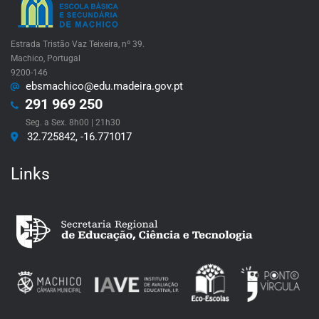
Estrada Tristão Vaz Teixeira, nº 39.
Machico, Portugal
9200-146
ebsmachico@edu.madeira.gov.pt
291 969 250
Seg. a Sex. 8h00 | 21h30
32.725842, -16.771017
Links