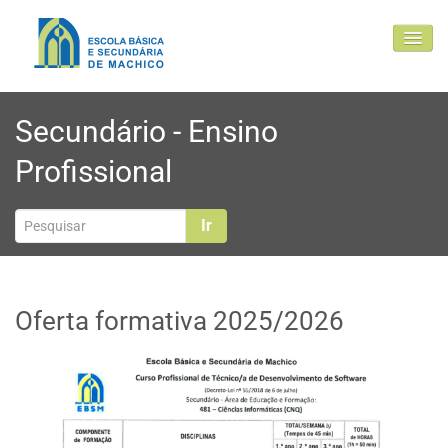
EBSM
Secundário - Ensino
Comunidade Educativa
Profissional
Clubes e projetos
Atualidade
Ir
Contactos
Oferta formativa 2025/2026