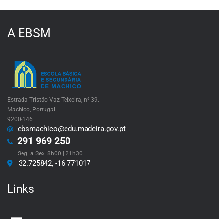
A EBSM
Estrada Tristão Vaz Teixeira, nº 39.
Machico, Portugal
9200-146
ebsmachico@edu.madeira.gov.pt
291 969 250
Seg. a Sex. 8h00 | 21h30
32.725842, -16.771017
Links