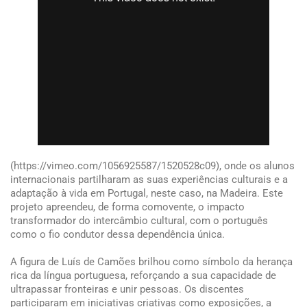
(https://vimeo.com/1056925587/1520528c09), onde os alunos
internacionais partilharam as suas experiências culturais e a
adaptação à vida em Portugal, neste caso, na Madeira. Este
projeto apreendeu, de forma comovente, o impacto
transformador do intercâmbio cultural, com o português
como o fio condutor dessa dependência única.
A figura de Luís de Camões brilhou como símbolo da herança
rica da língua portuguesa, reforçando a sua capacidade de
ultrapassar fronteiras e unir pessoas. Os discentes
participaram em iniciativas criativas como exposições, a