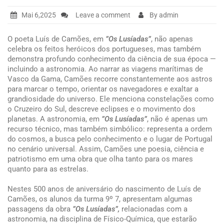
Mai 6,2025
Leave a comment
By admin
O poeta Luís de Camões, em
”Os Lusíadas”
, não apenas
celebra os feitos heróicos dos portugueses, mas também
demonstra profundo conhecimento da ciência de sua época —
incluindo a astronomia. Ao narrar as viagens marítimas de
Vasco da Gama, Camões recorre constantemente aos astros
para marcar o tempo, orientar os navegadores e exaltar a
grandiosidade do universo. Ele menciona constelações como
o Cruzeiro do Sul, descreve eclipses e o movimento dos
planetas. A astronomia, em
”Os Lusíadas”
, não é apenas um
recurso técnico, mas também simbólico: representa a ordem
do cosmos, a busca pelo conhecimento e o lugar de Portugal
no cenário universal. Assim, Camões une poesia, ciência e
patriotismo em uma obra que olha tanto para os mares
quanto para as estrelas.
Nestes 500 anos de aniversário do nascimento de Luís de
Camões, os alunos da turma 9º 7, apresentam algumas
passagens da obra
”Os Lusíadas”,
relacionadas com a
astronomia, na disciplina de Físico-Química, que estarão