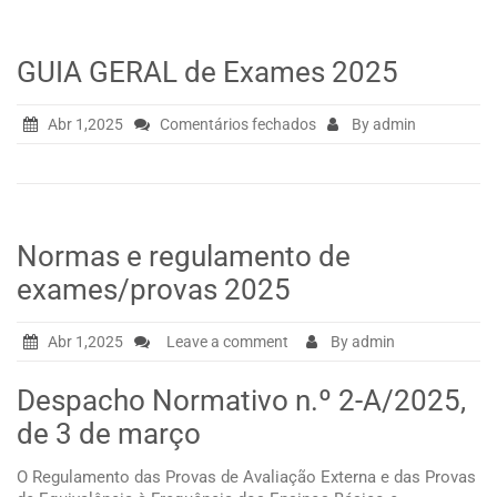
GUIA GERAL de Exames 2025
em
Abr 1,2025
Comentários fechados
By admin
GUIA
GERAL
de
Exames
2025
Normas e regulamento de
exames/provas 2025
Abr 1,2025
Leave a comment
By admin
Despacho Normativo n.º 2-A/2025,
de 3 de março
O Regulamento das Provas de Avaliação Externa e das Provas