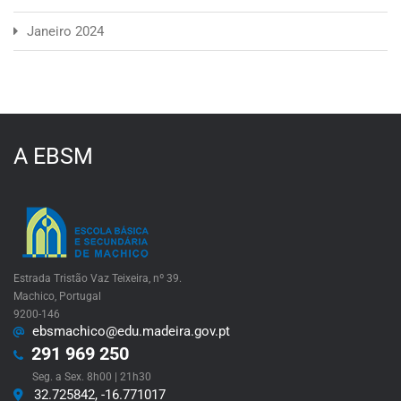
Janeiro 2024
A EBSM
Estrada Tristão Vaz Teixeira, nº 39.
Machico, Portugal
9200-146
ebsmachico@edu.madeira.gov.pt
291 969 250
Seg. a Sex. 8h00 | 21h30
32.725842, -16.771017