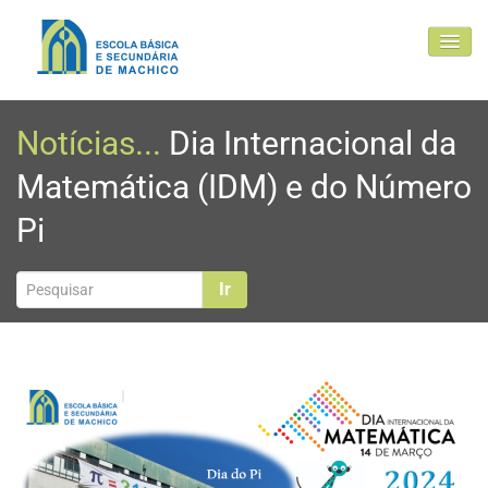
EBSM
Notícias...
Dia Internacional da
Comunidade Educativa
Matemática (IDM) e do Número
Clubes e projetos
Pi
Atualidade
Contactos
Ir