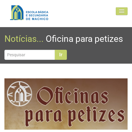
EBSM
Notícias...
Oficina para petizes
Comunidade Educativa
Clubes e projetos
Ir
Atualidade
Contactos