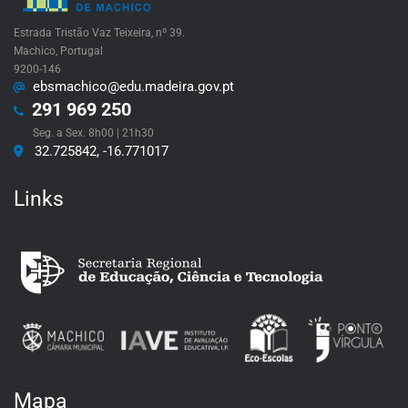
Estrada Tristão Vaz Teixeira, nº 39.
Machico, Portugal
9200-146
ebsmachico@edu.madeira.gov.pt
291 969 250
Seg. a Sex. 8h00 | 21h30
32.725842, -16.771017
Links
Mapa