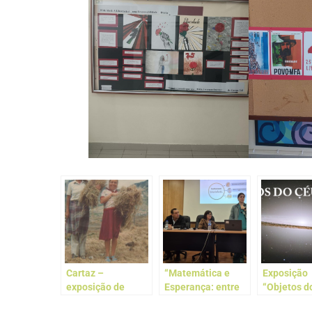
Cartaz –
“Matemática e
Exposição
exposição de
Esperança: entre
“Objetos d
História
os dados e o
profundo”