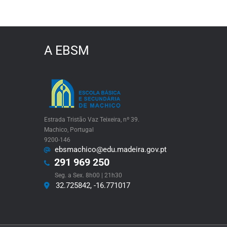
futuro”
A EBSM
Estrada Tristão Vaz Teixeira, nº 39.
Machico, Portugal
9200-146
ebsmachico@edu.madeira.gov.pt
291 969 250
Seg. a Sex. 8h00 | 21h30
32.725842, -16.771017