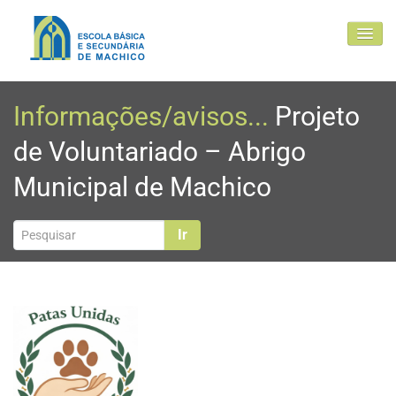
EBSM
Informações/avisos...
Projeto
Comunidade Educativa
de Voluntariado – Abrigo
Clubes e projetos
Municipal de Machico
Atualidade
Contactos
Ir