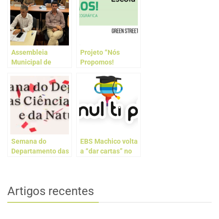
Assembleia
Projeto “Nós
Municipal de
Propomos!
Machico realizou
Grandes
sessão ordinária
Cidadãos”
na Escola Básica e
Secundária de
Machico
Semana do
EBS Machico volta
Departamento das
a “dar cartas” no
Ciências Exatas e
Campeonato
da Natureza
Nacional Multipli
Artigos recentes